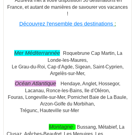
Azureva met à votre disposition 30 destinations en
France, et autant de manières de savourer vos vacances
!
Découvrez l'ensemble des destinations
:
Mer Méditerrannée
Roquebrune Cap Martin, La
Londe-les-Maures,
Le Grau-du-Roi, Cap d'Agde, Sigean, Saint-Cyprien,
Argelès-sur-Mer,
Océan Atlantique
Hendaye, Anglet, Hossegor,
Lacanau, Ronce-les-Bains, Ile d'Oléron,
Fouras, Longeville-sur-Mer, Pornichet Baie de La Baule,
Arzon-Golfe du Morbihan,
Trégunc, Hauteville sur-Mer
Montagne
Bussang, Métabief, La
Clusaz,
Arêches-Beaufort, Les Menuires, Les